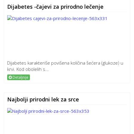
Dijabetes -čajevi za prirodno lečenje
Dijabetes karakteriše povišena količina šećera (glukoze) u
krvi. Kod obolelih s...
Detaljnije
Najbolji prirodni lek za srce