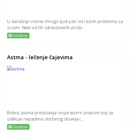
U današnje vreme mnogo ljudi pati od raznih problema sa
srcem. Neki od tih zdravstvenih probl...
Detaljnije
Astma - lečenje čajevima
Bolest astma predstavlja respiratorni sindrom koji se
odlikuje napadima otežanog disanja (...
Detaljnije