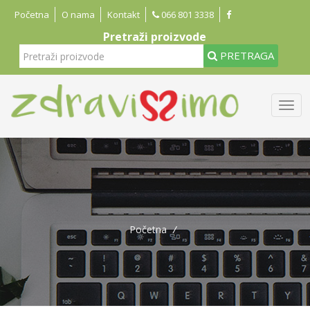
Početna
O nama
Kontakt
066 801 3338
Pretraži proizvode
PRETRAGA
Početna
/