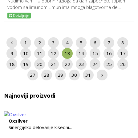
Nudimo vam 10 dobrih razloga da dan započnete toplom
vodom sa limunom!Limun ima mnoga blagotvorna de...
Detaljnije
1
2
3
4
5
6
7
8
9
10
11
12
13
14
15
16
17
18
19
20
21
22
23
24
25
26
27
28
29
30
31
Najnoviji proizvodi
Oxsilver
Sinergijsko delovanje kiseoni...