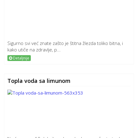
Sigurno svi već znate zašto je štitna žlezda toliko bitna, i
kako utiče na zdravlje, p...
Detaljnije
Topla voda sa limunom