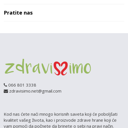
Pratite nas
066 801 3338
zdravisimo.net@gmail.com
Kod nas ćete naći mnogo korisnih saveta koji će poboljšati
kvalitet vašeg života, kao i proizvode zdrave hrane koji će
vam pomoći da počnete da brinete o sebi na pravi način.