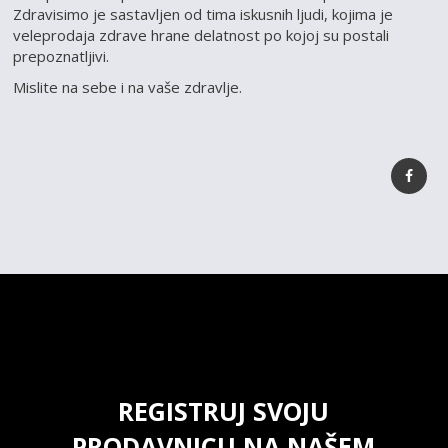
Zdravisimo je sastavljen od tima iskusnih ljudi, kojima je
veleprodaja zdrave hrane delatnost po kojoj su postali
prepoznatljivi.
Mislite na sebe i na vaše zdravlje.
REGISTRUJ SVOJU
PRODAVNICU NA NAŠEM