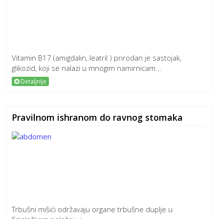
Vitamin B17 (amigdalin, leatril ) prirodan je sastojak,
glikozid, koji se nalazi u mnogim namirnicam...
Detaljnije
Pravilnom ishranom do ravnog stomaka
Trbušni mišići održavaju organe trbušne duplje u